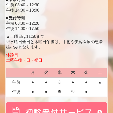
午前 08:40～12:30
午後 14:00～18:00
■受付時間
午前 0
8:30～12:20
午後
14:00～17:50
▲土曜日は
11:50まで
※
水曜日全日と木曜日午後は、手術や美容医療の患者
様のみとなります。
休診日
土曜午後・日・祝日
月
火
水
木
金
土
午前
●
●
※
●
●
▲
午後
●
●
※
※
●
－